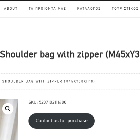
ABOUT
ΤΑ ΠΡΟΪΟΝΤΑ ΜΑΣ
ΚΑΤΑΛΟΓΟΣ
ΤΟΥΡΙΣΤΙΚΌΣ
Shoulder bag with zipper (Μ45xY3
 SHOULDER BAG WITH ZIPPER (Μ45XY30XΠ10)
SKU: 5207102111480
Contact us for purchase