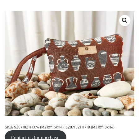
SKU: 5207102111374 (M21xY15xΠ4), 5207102111718 (M31xY19xΠ4)
Contact us for purchase